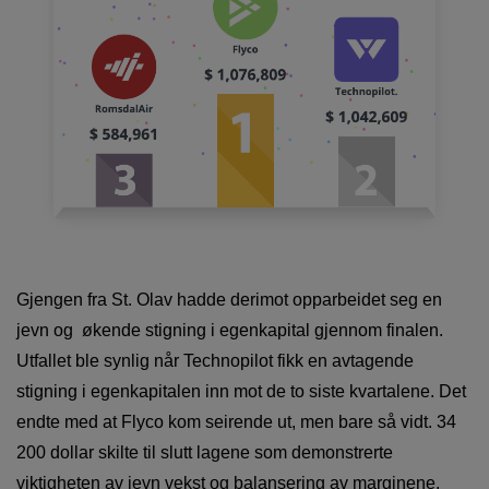
Gjengen fra St. Olav hadde derimot opparbeidet seg en
jevn og økende stigning i egenkapital gjennom finalen.
Utfallet ble synlig når Technopilot fikk en avtagende
stigning i egenkapitalen inn mot de to siste kvartalene. Det
endte med at Flyco kom seirende ut, men bare så vidt. 34
200 dollar skilte til slutt lagene som demonstrerte
viktigheten av jevn vekst og balansering av marginene.