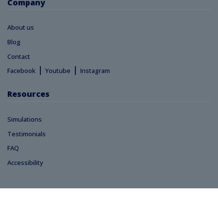
Company
About us
Blog
Contact
|
|
Facebook
Youtube
Instagram
Resources
Simulations
Testimonials
FAQ
Accessibility
Copyright © 2013 - 2026
Terms
Privacy
Accessibility