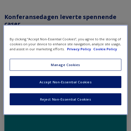
Konferansedagen leverte spennende
caser
Konferansedagen tok for seg flere spennende caser som er
By clicking “Accept Non-Essential Cookies”, you agree to the storing of
høyst relevant for de økonomiske fagene. Med Emil som
cookies on your device to enhance site navigation, analyze site usage,
and assist in our marketing efforts.
Privacy Policy
Cookie Policy
moderator hadde vi allerede tilrettelagt for spørsmål som er
tett knyttet opp mot de
nye læreplanene
.
Manage Cookies
Vi ønsket også at de som deltok skulle være så involvert
som mulig. Dermed la vi til rette for at lærerne kunne sende
Accept Non-Essential Cookies
inn spørsmål før og under konferansen.
Reject Non-Essential Cookies