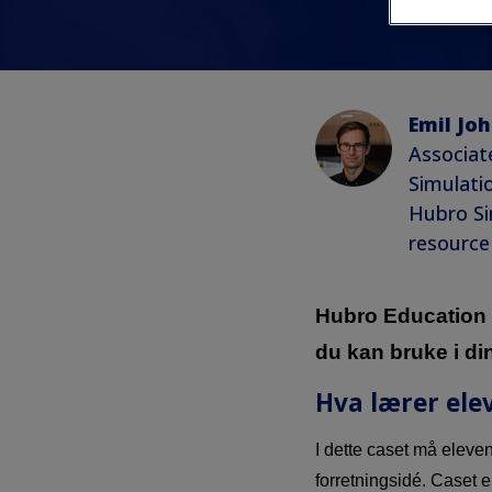
Emil Joh
Associat
Simulati
Hubro Si
resource
Hubro Education e
du kan bruke i din
Hva lærer ele
I dette caset må eleve
forretningsidé. Caset e