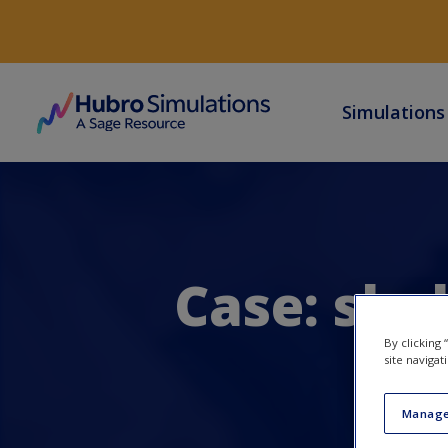
Simulation
Case: ska
By clicking
site navigat
Manage