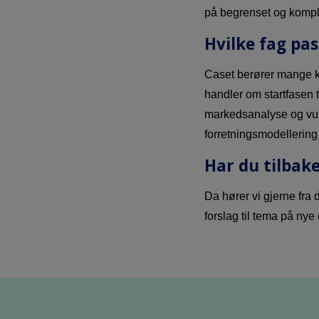
på begrenset og kompl
Hvilke fag pas
Caset berører mange k
handler om startfasen t
markedsanalyse og vurd
forretningsmodellering 
Har du tilbak
Da hører vi gjerne fra 
forslag til tema på nye