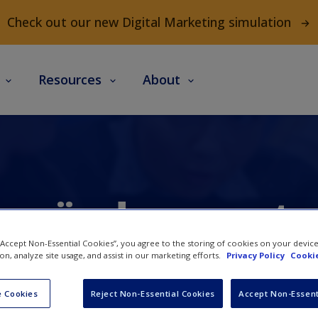
Check out our new Digital Marketing simulation
s
Resources
About
l gründerne sats
sin?
 “Accept Non-Essential Cookies”, you agree to the storing of cookies on your devic
ion, analyze site usage, and assist in our marketing efforts.
Privacy Policy
Cookie
 Cookies
Reject Non-Essential Cookies
Accept Non-Essent