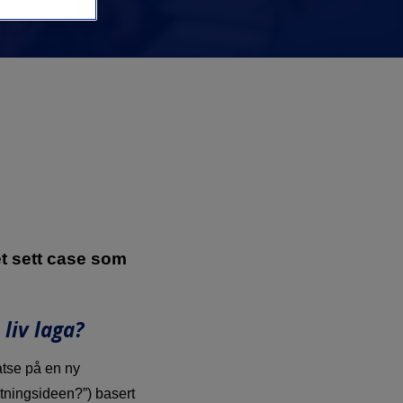
et sett case som
liv laga?
atse på en ny
etningsideen?”) basert