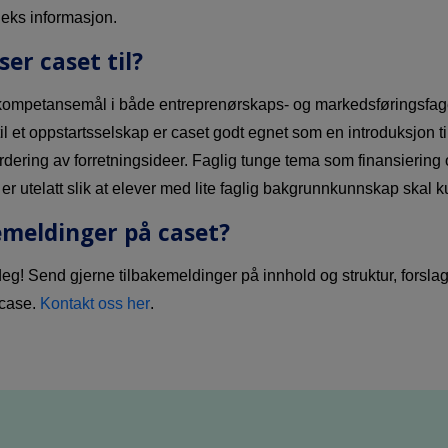
eks informasjon.
ser caset til?
ompetansemål i både entreprenørskaps- og markedsføringsfag
il et oppstartsselskap er caset godt egnet som en introduksjon t
ering av forretningsideer. Faglig tunge tema som finansiering
er utelatt slik at elever med lite faglig bakgrunnkunnskap skal 
emeldinger på caset?
deg! Send gjerne tilbakemeldinger på innhold og struktur, forslag t
 case.
Kontakt oss her
.