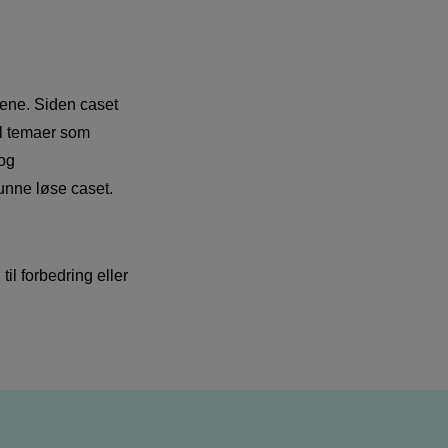
ene. Siden caset
il temaer som
 og
kunne løse caset.
il forbedring eller