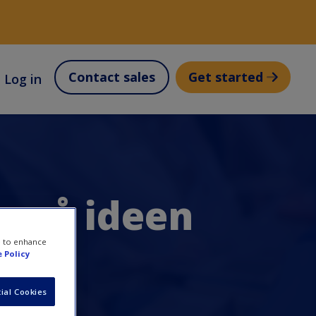
Contact sales
Get started
Log in
e på ideen
e to enhance
 Policy
ial Cookies