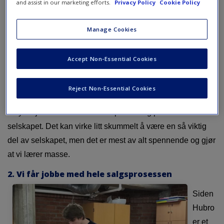
Derfor vil vi dele de fem største fordelene vi har fått
and assist in our marketing efforts.
Privacy Policy
Cookie Policy
gjennom praksis- og lærlingperioden hos Hubro
Manage Cookies
Education. Lærlingtiden så langt har vært full av moro,
læring, mestring og reiser. Kanskje er det noe for deg
også?
Accept Non-Essential Cookies
1. Liten bedrift, stor påvirkning
Reject Non-Essential Cookies
Hubro Education er en liten bedrift med 10 ansatte. Det
betyr at jobben vår har en stor påvirkning på hele
selskapet. Det kan virke litt skummelt å være en så viktig
del av selskapet, men det er mest av alt spennende og gjør
at vi lærer masse.
2. Vi får jobbe med hele salgsprosessen
Siden
Hubro
er et