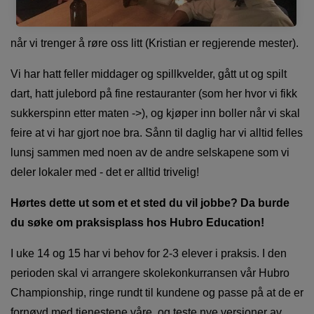
når vi trenger å røre oss litt (Kristian er regjerende mester).
Vi har hatt feller middager og spillkvelder, gått ut og spilt
dart, hatt julebord på fine restauranter (som her hvor vi fikk
sukkerspinn etter maten ->), og kjøper inn boller når vi skal
feire at vi har gjort noe bra. Sånn til daglig har vi alltid felles
lunsj sammen med noen av de andre selskapene som vi
deler lokaler med - det er alltid trivelig!
Hørtes dette ut som et et sted du vil jobbe? Da burde
du søke om praksisplass hos Hubro Education!
I uke 14 og 15 har vi behov for 2-3 elever i praksis. I den
perioden skal vi arrangere skolekonkurransen vår Hubro
Championship, ringe rundt til kundene og passe på at de er
fornøyd med tjenestene våre, og teste nye versjoner av