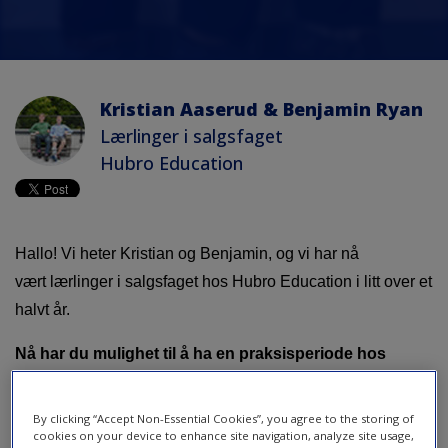
Kristian Aaserud & Benjamin Ryan
Lærlinger i salgsfaget
Hubro Education
Hallo! Vi heter Kristian og Benjamin, og vi har nå
vært lærlinger i salgsfaget hos Hubro Education i litt over et
halvt år.
Nå har du mulighet til å ha en praksisperiode hos
Hubro Education, som også gir deg muligheten til å få
lærlingplass i salgsfaget fra i høsten 2019.
By clicking “Accept Non-Essential Cookies”, you agree to the storing of
cookies on your device to enhance site navigation, analyze site usage,